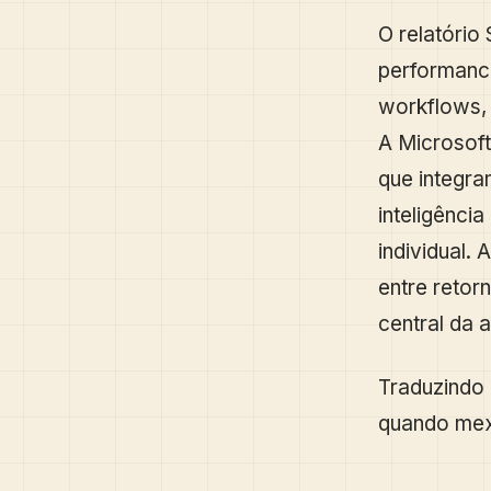
O relatório
performance
workflows, 
A Microsoft
que integra
inteligênci
individual.
entre retor
central da 
Traduzindo 
quando mex