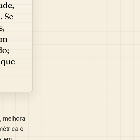
ade,
. Se
s,
em
do;
 que
, melhora
métrica é
as em