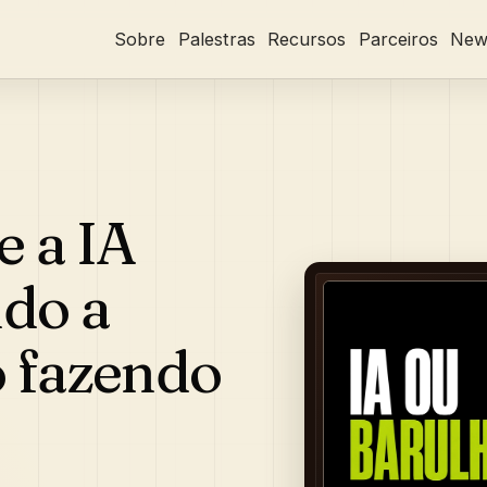
Sobre
Palestras
Recursos
Parceiros
News
 a IA
do a
 fazendo