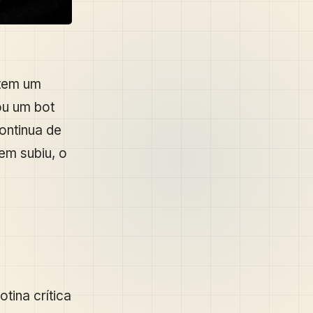
tem um
ou um bot
ontinua de
em subiu, o
tina crítica