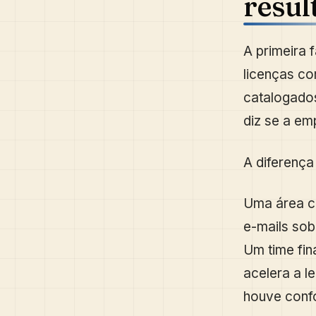
resul
A primeira 
licenças co
catalogados
diz se a em
A diferença
Uma área co
e-mails sob
Um time fin
acelera a l
houve conf