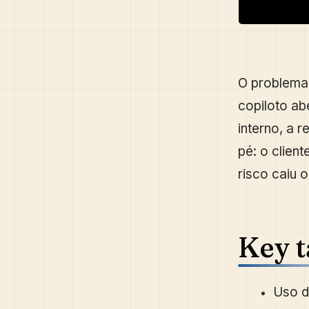
O problema
copiloto ab
interno, a 
pé: o clien
risco caiu 
Key 
Uso d