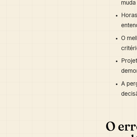
muda 
Horas
entend
O mel
critér
Proje
demon
A per
decis
O err