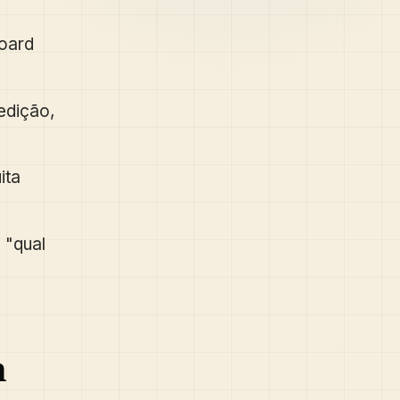
oard
edição,
ita
 "qual
m