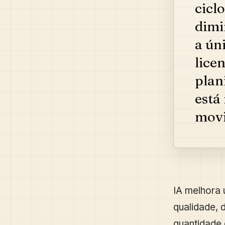
cicl
dimi
a ún
lice
plan
está
movi
IA melhora
qualidade, d
quantidade 