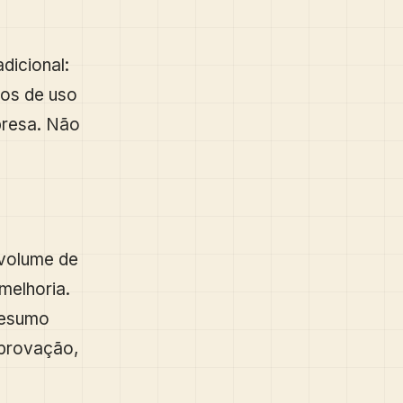
dicional:
sos de uso
presa. Não
 volume de
melhoria.
 resumo
aprovação,