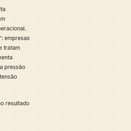
lta
am
eracional.
m": empresas
e tratam
menta
 a pressão
 tensão
no resultado