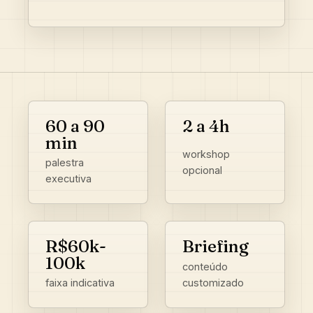
60 a 90
2 a 4h
min
workshop
palestra
opcional
executiva
R$60k-
Briefing
100k
conteúdo
customizado
faixa indicativa