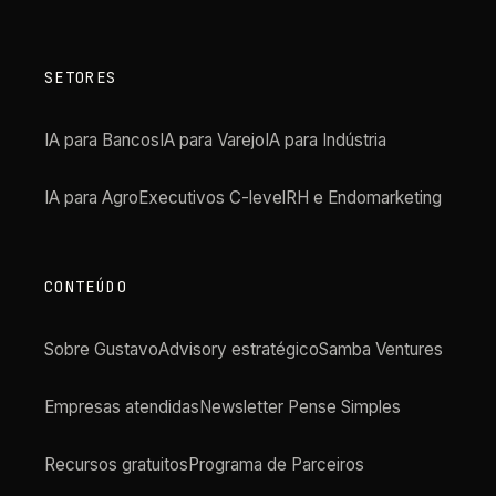
SETORES
IA para Bancos
IA para Varejo
IA para Indústria
IA para Agro
Executivos C-level
RH e Endomarketing
CONTEÚDO
Sobre Gustavo
Advisory estratégico
Samba Ventures
Empresas atendidas
Newsletter Pense Simples
Recursos gratuitos
Programa de Parceiros