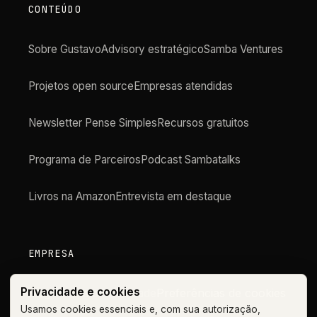
CONTEÚDO
Sobre Gustavo
Advisory estratégico
Samba Ventures
Projetos open source
Empresas atendidas
Newsletter Pense Simples
Recursos gratuitos
Programa de Parceiros
Podcast Sambatalks
Livros na Amazon
Entrevista em destaque
EMPRESA
Privacidade e cookies
Preferências de cookies
Blog
Contato
Privacidade
Usamos cookies essenciais e, com sua autorização,