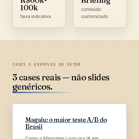
R$60k-
Briefing
100k
conteúdo
customizado
faixa indicativa
CASES E EXEMPLOS DO SETOR
3 cases reais
— não slides
genéricos.
Magalu: o maior teste A/B do
Brasil
Como a Magazine Luiza usa IA em