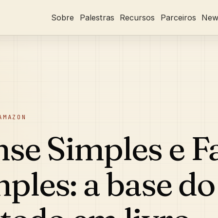
Sobre
Palestras
Recursos
Parceiros
News
AMAZON
se Simples e F
ples: a base do