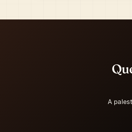
Que
A pales