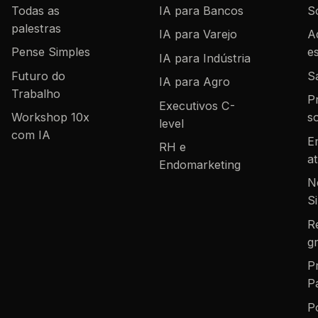
Todas as
IA para Bancos
S
palestras
IA para Varejo
A
Pense Simples
es
IA para Indústria
Futuro do
S
IA para Agro
Trabalho
P
Executivos C-
Workshop 10x
s
level
com IA
E
RH e
a
Endomarketing
N
S
R
gr
P
P
P