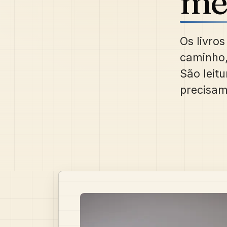
mé
Os livro
caminho,
São leit
precisam 