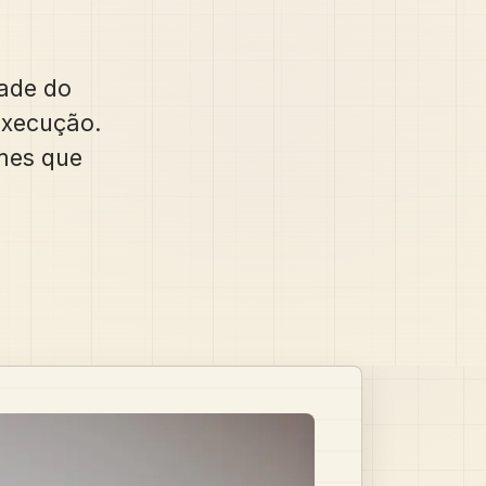
ade do
execução.
imes que