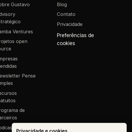
obre Gustavo
Blog
dvisory
Contato
tratégico
Privacidade
amba Ventures
Preferências de
rojetos open
cookies
ource
mpresas
tendidas
ewsletter Pense
imples
ecursos
atuitos
rograma de
arceiros
odcast
Privacidade e cookies