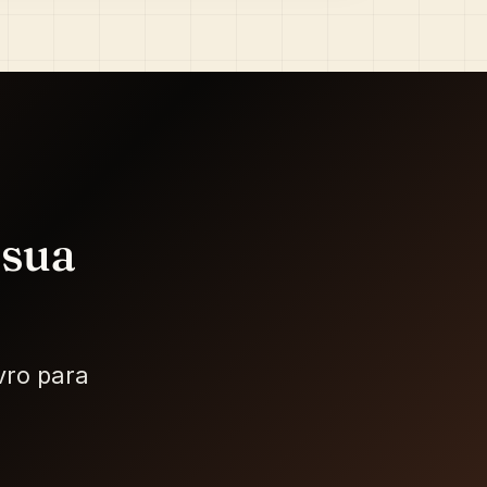
 sua
vro para