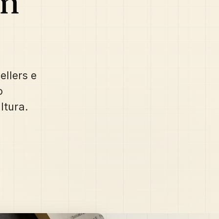
em
ellers e
o
ltura.