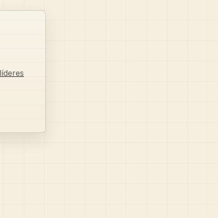
íderes