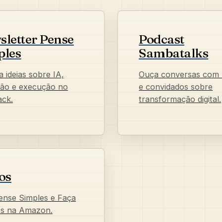
letter Pense
Podcast
ples
Sambatalks
 ideias sobre IA,
Ouça conversas com l
ção e execução no
e convidados sobre
ack.
transformação digital.
os
ense Simples e Faça
es na Amazon.