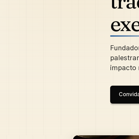
tr
ex
Fundador
palestra
impacto r
Convida