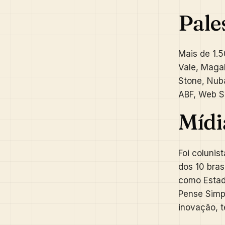
Pale
Mais de 1.5
Vale, Magal
Stone, Nub
ABF, Web Su
Mídi
Foi colunis
dos 10 bras
como Estadã
Pense Simp
inovação, t