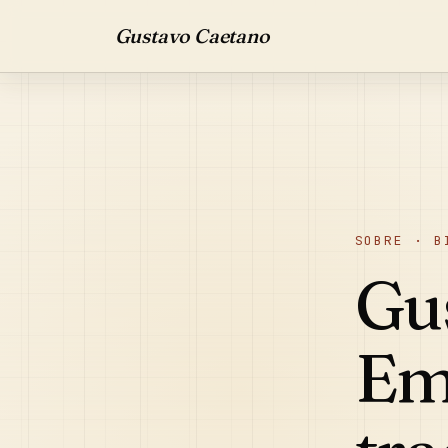
Gustavo Caetano
SOBRE · B
Gu
Em