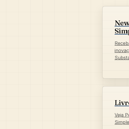
News
Sim
Receba
inova
Subst
Livr
Veja P
Simpl