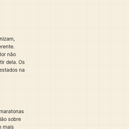
anizam,
rente.
lor não
ir dela. Os
estados na
e maratonas
ião sobre
m mais