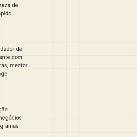
reza de
pido.
ndador da
mente com
ras, mentor
age.
ção
 negócios
rogramas