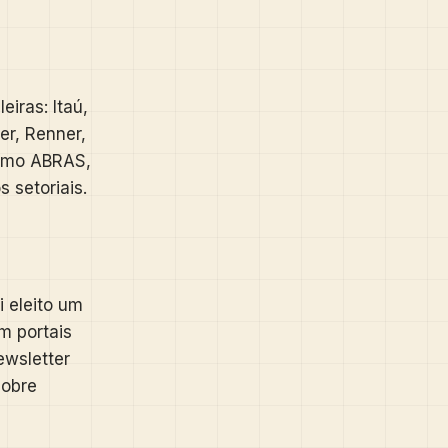
iras: Itaú,
er, Renner,
como ABRAS,
 setoriais.
 eleito um
m portais
ewsletter
sobre