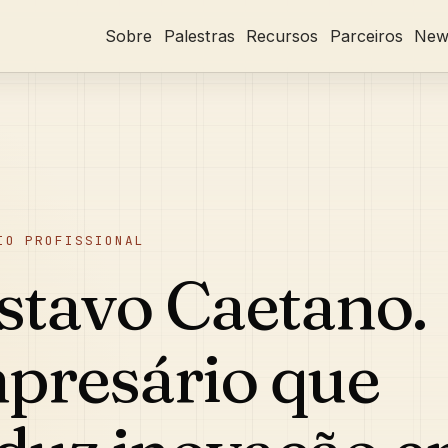
Sobre
Palestras
Recursos
Parceiros
News
IO PROFISSIONAL
stavo Caetano.
presário que