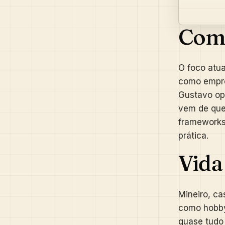
Como
O foco atua
como empre
Gustavo ope
vem de quem
frameworks
prática.
Vida
Mineiro, ca
como hobby
quase tudo