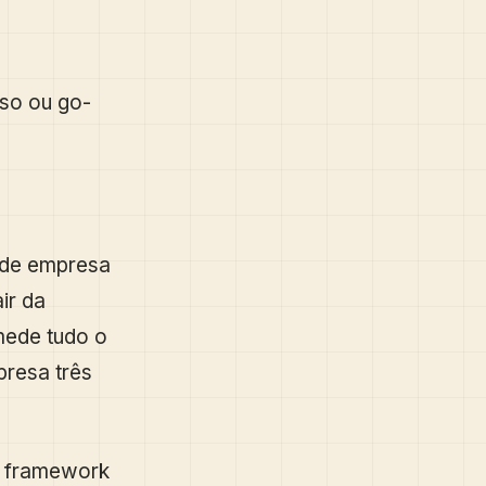
sso ou go-
 de empresa
ir da
mede tudo o
presa três
o framework