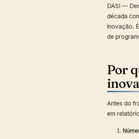
DASI — Dec
década com 
inovação. É
de program
Por q
inova
Antes do fr
em relatóri
Númer