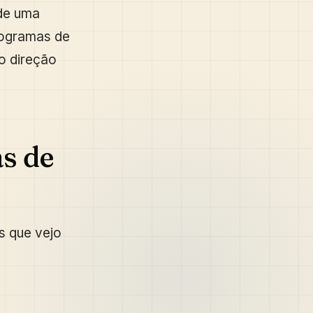
de uma
rogramas de
do direção
as de
s que vejo