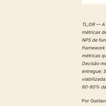
TL;DR — A 
métricas de
NPS de fun
framework 
métricas qu
Decisão me
entregue; 
viabilizad
60-80% das
Por Gustavo