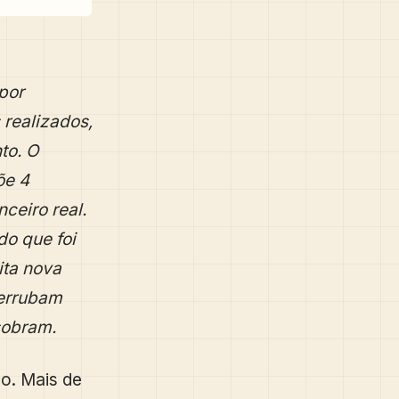
por
 realizados,
to. O
õe 4
ceiro real.
o que foi
ta nova
derrubam
sobram.
ão. Mais de