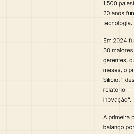
1.500 pales
20 anos fu
tecnologia.
Em 2024 fu
30 maiores 
gerentes, q
meses, o p
Silício, 1 
relatório —
inovação".
A primeira 
balanço po