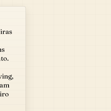
iras
ns
to.
ing,
tam
iro