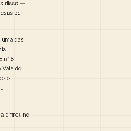
es disso —
resas de
e uma das
ois
 Em 18
 Vale do
do o
de
va entrou no