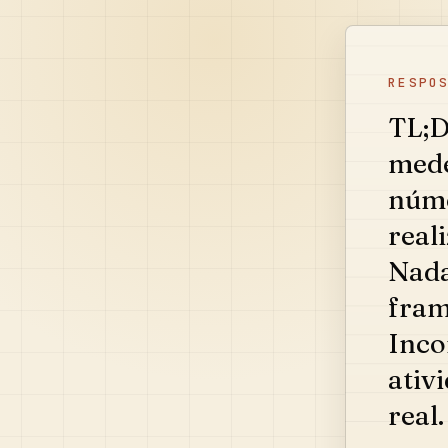
RESPO
TL;D
mede
núme
real
Nada
fram
Inco
ativ
real.