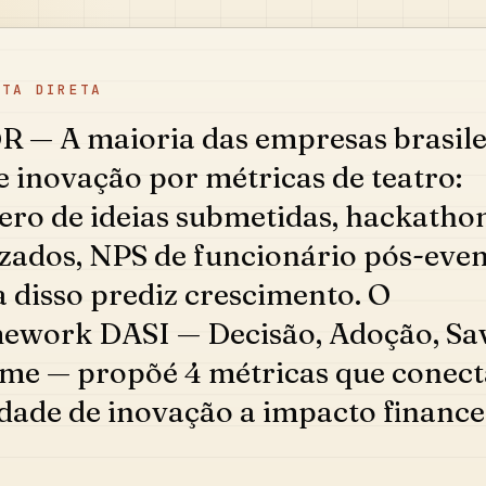
STA DIRETA
R — A maioria das empresas brasile
 inovação por métricas de teatro:
ro de ideias submetidas, hackatho
izados, NPS de funcionário pós-even
 disso prediz crescimento. O
ework DASI — Decisão, Adoção, Sav
me — propõé 4 métricas que conec
idade de inovação a impacto finance