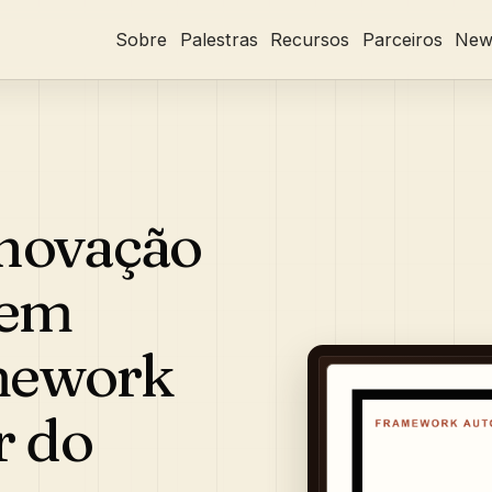
Sobre
Palestras
Recursos
Parceiros
News
novação
Sem
amework
r do