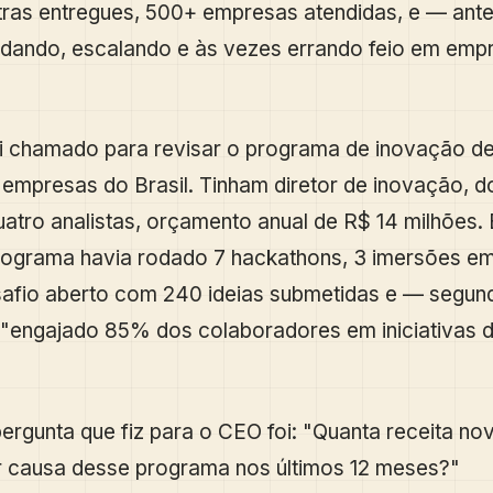
tras entregues, 500+ empresas atendidas, e — ant
ndando, escalando e às vezes errando feio em emp
i chamado para revisar o programa de inovação d
empresas do Brasil. Tinham diretor de inovação, d
uatro analistas, orçamento anual de R$ 14 milhões.
rograma havia rodado 7 hackathons, 3 imersões em
desafio aberto com 240 ideias submetidas e — segun
 "engajado 85% dos colaboradores em iniciativas 
pergunta que fiz para o CEO foi: "Quanta receita no
r causa desse programa nos últimos 12 meses?"