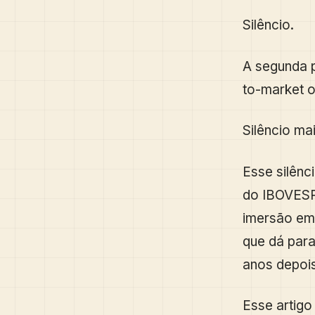
Silêncio.
A segunda p
to-market 
Silêncio ma
Esse silên
do IBOVESP
imersão em
que dá para
anos depois
Esse artigo