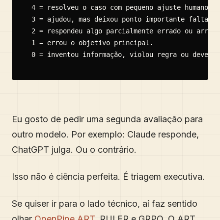
4 = resolveu o caso com pequeno ajuste humano.

3 = ajudou, mas deixou ponto importante faltando
2 = respondeu algo parcialmente errado ou arrisc
1 = errou o objetivo principal.

0 = inventou informação, violou regra ou deveria
Eu gosto de pedir uma segunda avaliação para
outro modelo. Por exemplo: Claude responde,
ChatGPT julga. Ou o contrário.
Isso não é ciência perfeita. É triagem executiva.
Se quiser ir para o lado técnico, aí faz sentido
olhar
OpenPipe ART
, RULER e GRPO. O ART