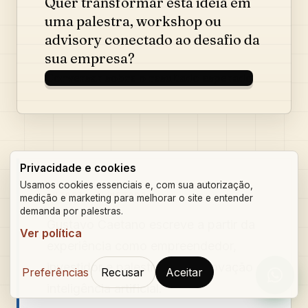
Quer transformar esta ideia em
uma palestra, workshop ou
advisory conectado ao desafio da
sua empresa?
Conversar sobre o resultado esperado
Privacidade e cookies
Usamos cookies essenciais e, com sua autorização,
AUTORIA E MÉTODO
medição e marketing para melhorar o site e entender
demanda por palestras.
Gustavo Caetano
escreve a partir da
Ver política
experiência como empreendedor,
investidor e palestrante de inovação e
Preferências
Recusar
Aceitar
Orçam
inteligência artificial.