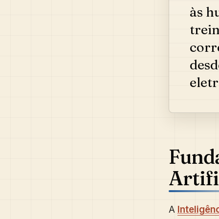
às h
trei
corr
desd
elet
Funda
Artif
A
Inteligênc