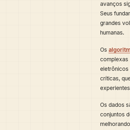
avanços sig
Seus fundam
grandes vo
humanas.
Os
algorit
complexas 
eletrônicos
críticas, q
experientes
Os dados s
conjuntos d
melhorando