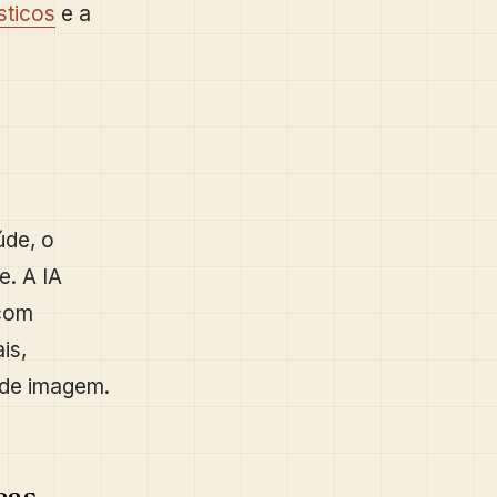
sticos
e a
úde, o
e. A IA
 com
is,
 de imagem.
cas