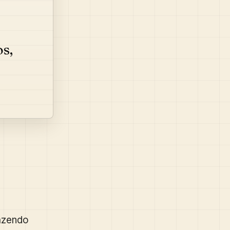
s,
razendo