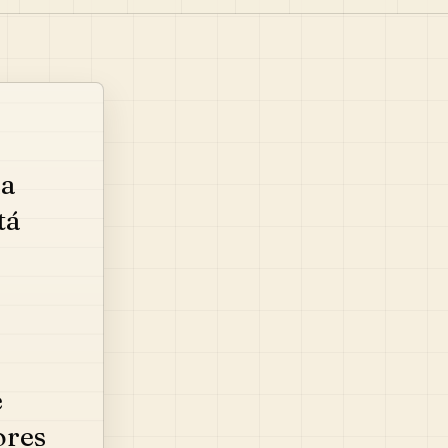
na
tá
e
ores