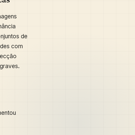
magens
nância
njuntos de
dades com
etecção
 graves.
mentou