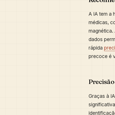
A IA tem a
médicas, 
magnética. 
dados permit
rápida
prec
precoce é v
Precisão
Graças à IA
significati
identificaç