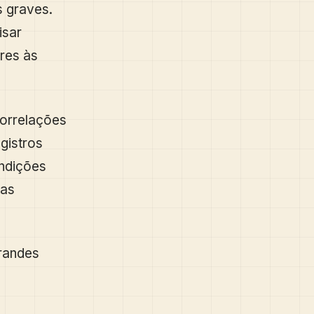
s graves.
isar
res às
correlações
gistros
ondições
tas
randes
,