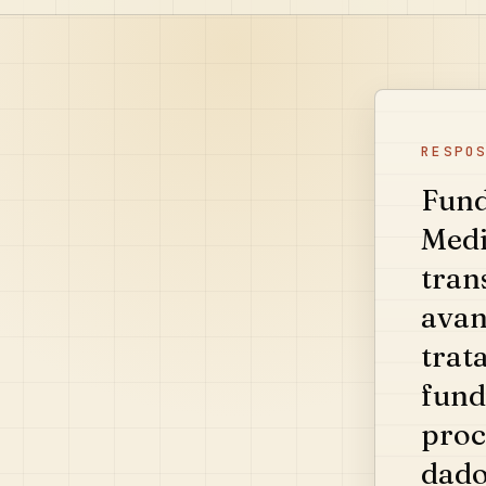
RESPO
Fund
Medi
tran
avan
trat
fund
proc
dado