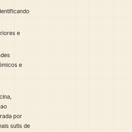
entificando
riores e
ades
ômicos e
cina,
 ao
orada por
nais sutis de