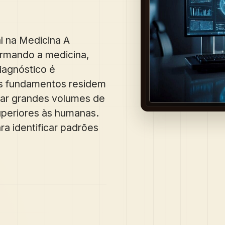
al na Medicina A
sformando a medicina,
iagnóstico é
s fundamentos residem
sar grandes volumes de
uperiores às humanas.
ra identificar padrões