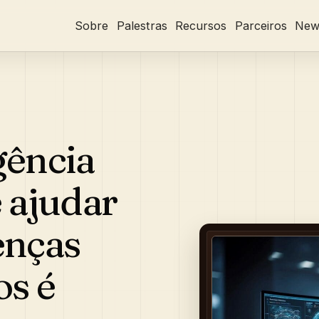
Sobre
Palestras
Recursos
Parceiros
News
gência
e ajudar
enças
os é