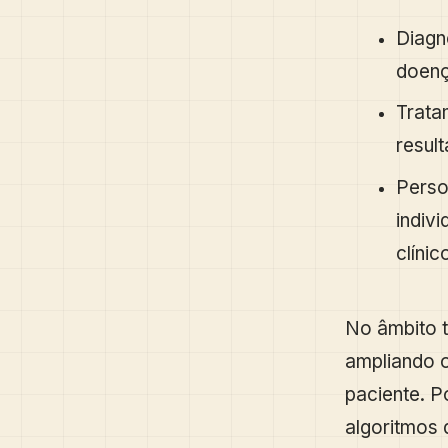
Diagn
doenç
Trata
resul
Perso
indiv
clínic
No âmbito t
ampliando o
paciente. P
algoritmos