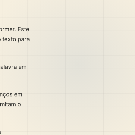
ormer. Este
 texto para
palavra em
anços em
 imitam o
a