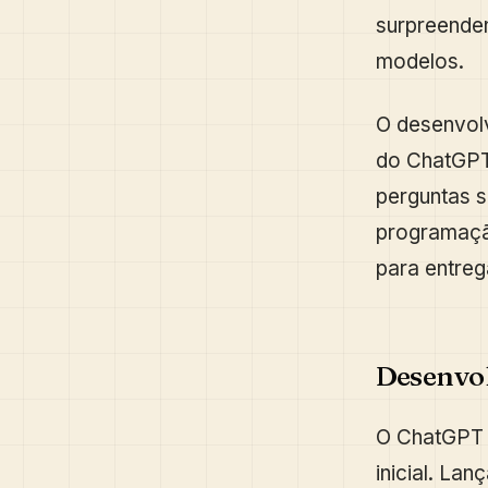
surpreende
modelos.
O desenvol
do ChatGPT 
perguntas s
programaçã
para entreg
Desenvo
O ChatGPT 
inicial. La