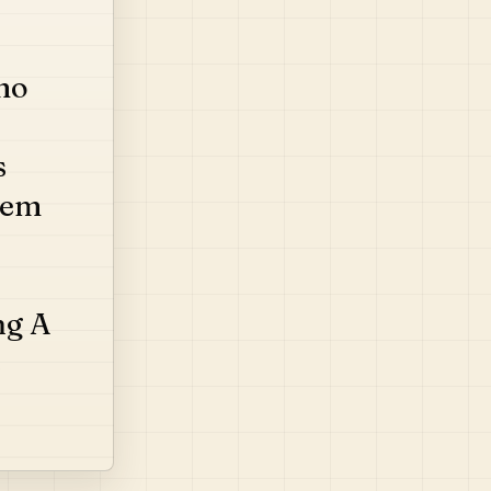
mo
s
gem
ng A
e