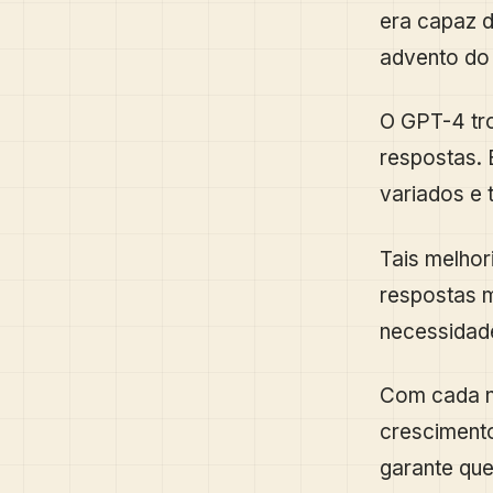
era capaz d
advento d
O GPT-4 tr
respostas. 
variados e 
Tais melhor
respostas m
necessidade
Com cada n
crescimento
garante que