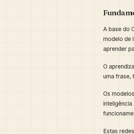
Fundame
A base do C
modelo de l
aprender pa
O aprendiza
uma frase, 
Os modelo
inteligência
funcioname
Estas rede