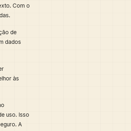
texto. Com o
das.
ção de
om dados
er
elhor às
no
e uso. Isso
eguro. A