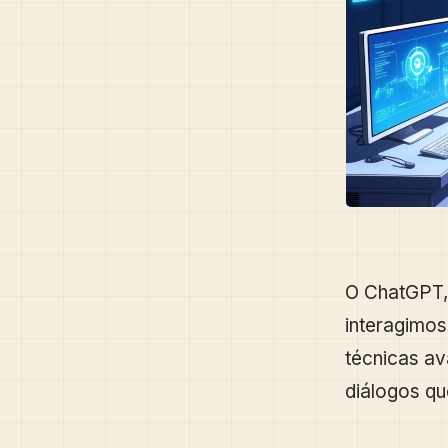
O ChatGPT,
interagimo
técnicas av
diálogos q