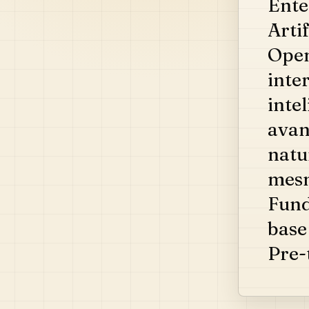
Ente
Arti
Open
inte
intel
avan
natu
mesm
Fund
base
Pre-