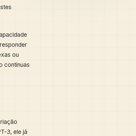
stes
capacidade
 responder
exas ou
o contínuas
riação
T-3, ele já