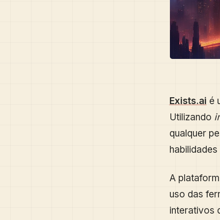
Exists.ai
é 
Utilizando
i
qualquer pe
habilidade
A plataform
uso das fer
interativos 