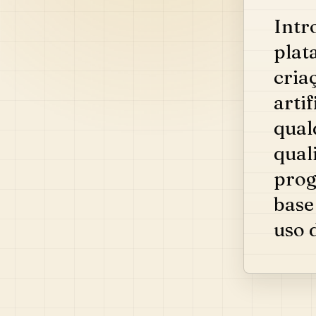
Intr
plat
cria
arti
qual
qual
prog
base
uso 