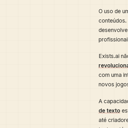
O uso de um
conteúdos. 
desenvolve
profissiona
Exists.ai n
revoluciona
com uma in
novos jogo
A capacidad
de texto
es
até criado