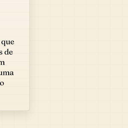
e que
s de
em
 uma
 o