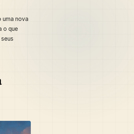
do uma nova
ra o que
 seus
a