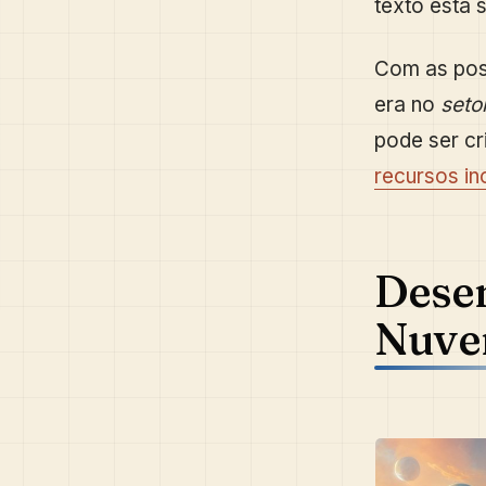
texto está 
Com as poss
era no
seto
pode ser cr
recursos i
Desen
Nuv