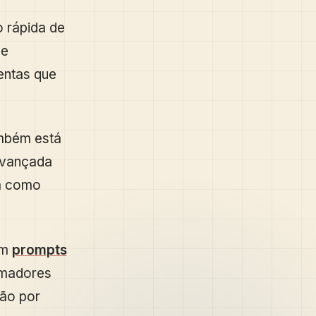
o rápida de
ue
entas que
ambém está
avançada
a como
om
prompts
amadores
ão por