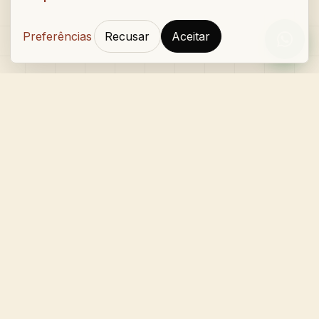
Preferências
Recusar
Aceitar
Orçam
Gustavo Caetano