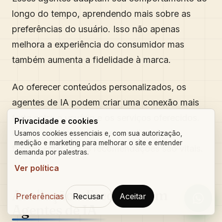
longo do tempo, aprendendo mais sobre as
preferências do usuário. Isso não apenas
melhora a experiência do consumidor mas
também aumenta a fidelidade à marca.
Ao oferecer conteúdos personalizados, os
agentes de IA podem criar uma conexão mais
forte entre o usuário e os serviços oferecidos.
Privacidade e cookies
Em um mundo onde a personalização é
Usamos cookies essenciais e, com sua autorização,
medição e marketing para melhorar o site e entender
fundamental, essas recomendações são vitais.
demanda por palestras.
Ver política
Avaliação e Feedback em
Preferências
Recusar
Aceitar
Orçam
Agentes de IA