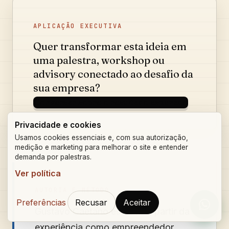
APLICAÇÃO EXECUTIVA
Quer transformar esta ideia em
uma palestra, workshop ou
advisory conectado ao desafio da
sua empresa?
Conversar sobre o resultado esperado
Privacidade e cookies
Usamos cookies essenciais e, com sua autorização,
medição e marketing para melhorar o site e entender
demanda por palestras.
Ver política
AUTORIA E MÉTODO
Preferências
Recusar
Aceitar
Orçam
Gustavo Caetano
escreve a partir da
experiência como empreendedor,