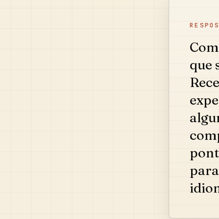
RESPO
Como
que s
Rece
expe
algu
comp
pont
para
idio