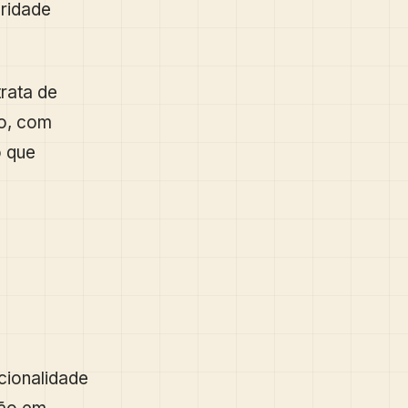
aridade
rata de
io, com
o que
cionalidade