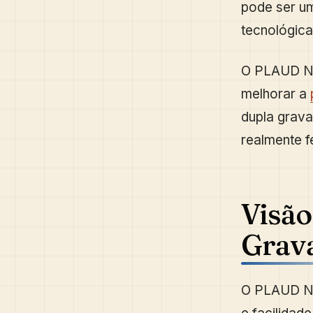
pode ser um
tecnológica
O PLAUD No
melhorar a
dupla grava
realmente f
Visã
Grava
O PLAUD NOT