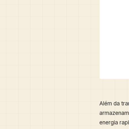
Além da tra
armazename
energia rap