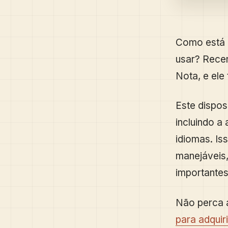
Como está p
usar? Rece
Nota, e ele
Este dispos
incluindo a
idiomas. Is
manejáveis,
importantes
Não perca a
para adquir