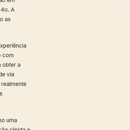
ção em
-4o. A
o as
experiência
o com
 obter a
de via
 realmente
s
mo uma
ção rápida e