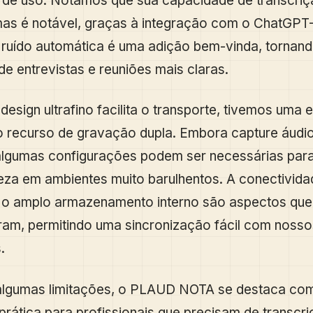
e de uso. Notamos que sua capacidade de transcri
mas é notável, graças à integração com o ChatGPT
ruído automática é uma adição bem-vinda, tornand
e entrevistas e reuniões mais claras.
design ultrafino facilita o transporte, tivemos uma 
o recurso de gravação dupla. Embora capture áudi
algumas configurações podem ser necessárias para
eza em ambientes muito barulhentos. A conectivida
e o amplo armazenamento interno são aspectos que
am, permitindo uma sincronização fácil com nosso
.
algumas limitações, o PLAUD NOTA se destaca co
prática para profissionais que precisam de transcri