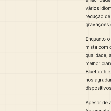
e facilidad
vários idio
redução de 
gravações d
Enquanto o 
mista com 
qualidade, 
melhor clar
Bluetooth 
nos agradar
dispositivos
Apesar de 
ferramenta 