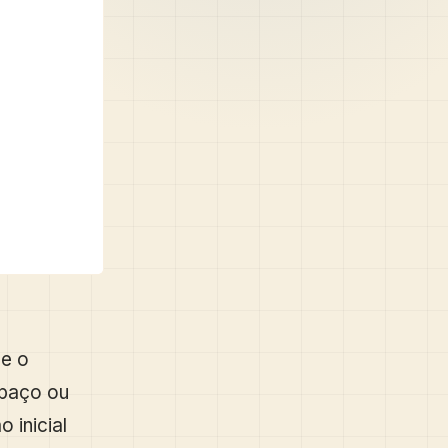
 e o
paço ou
 inicial