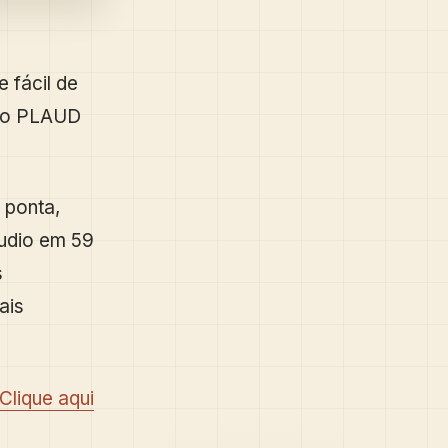
 fácil de
r o PLAUD
 ponta,
áudio em 59
s
ais
Clique aqui