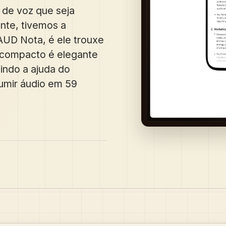
de voz que seja
ente, tivemos a
UD Nota, é ele trouxe
o compacto é elegante
uindo a ajuda do
umir áudio em 59