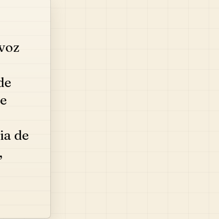
voz
de
xe
ia de
,