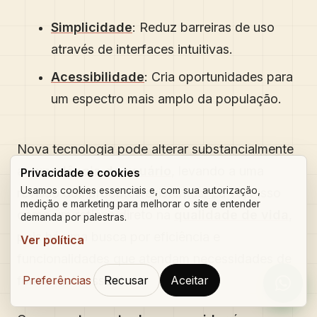
Simplicidade
: Reduz barreiras de uso
através de interfaces intuitivas.
Acessibilidade
: Cria oportunidades para
um espectro mais amplo da população.
Nova tecnologia pode alterar substancialmente
a
experiência do usuário
, levando a uma
Privacidade e cookies
Usamos cookies essenciais e, com sua autorização,
revisão dos produtos existentes. Eu vejo isso
medição e marketing para melhorar o site e entender
como um reflexo direto na
qualidade de vida
,
demanda por palestras.
pois há uma busca por eficiência e
Ver política
funcionalidades que atendam necessidades de
Preferências
Recusar
Aceitar
forma mais assertiva.
Orçam