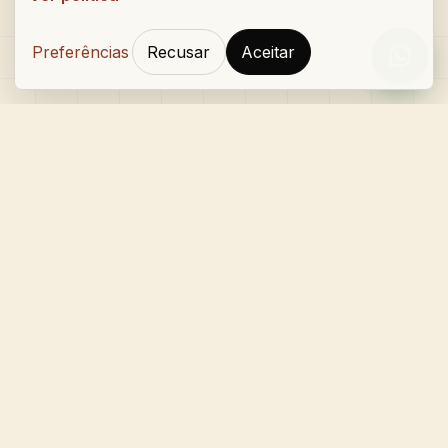
Preferências
Recusar
Aceitar
Orçam
Gustavo Caetano