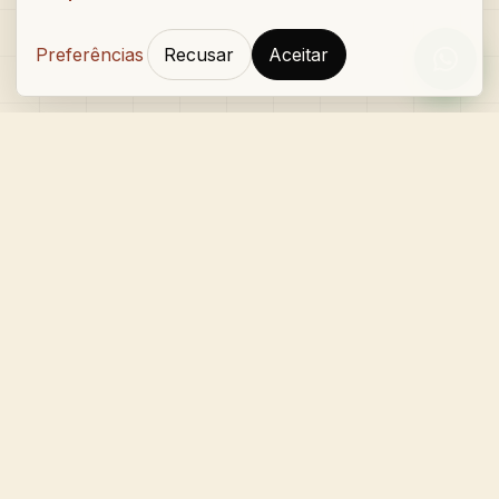
Preferências
Recusar
Aceitar
Orçam
Gustavo Caetano