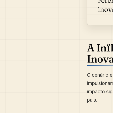
refe
inov
A Inf
Inova
O cenário e
impulsionam
impacto sig
país.