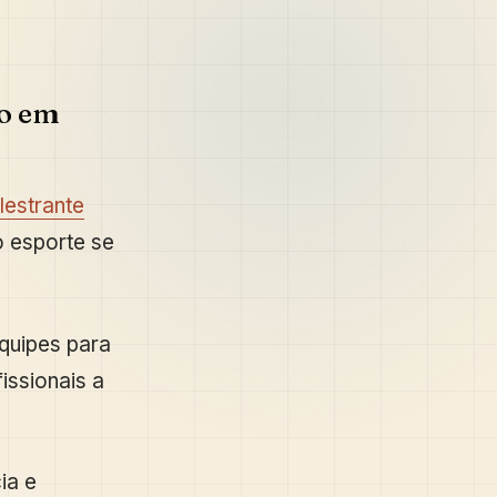
ho em
lestrante
o esporte se
equipes para
issionais a
ia e