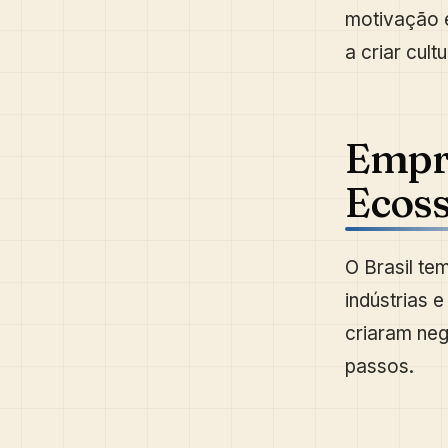
motivação 
a criar cult
Empre
Ecoss
O Brasil te
indústrias 
criaram neg
passos.