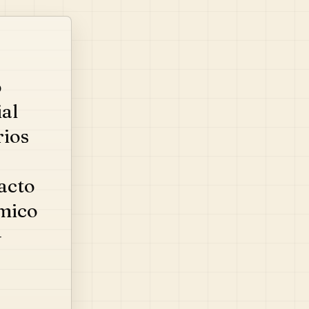
o
al
rios
acto
ômico
–