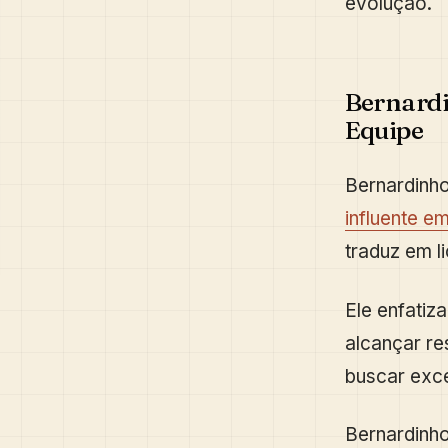
evolução.
Bernardi
Equipe
Bernardinho
influente e
traduz em l
Ele enfatiz
alcançar re
buscar exce
Bernardinho