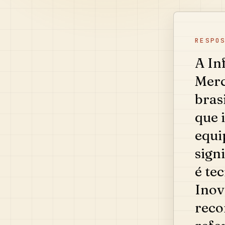
RESPO
A In
Merc
bras
que 
equi
sign
é te
Inov
reco