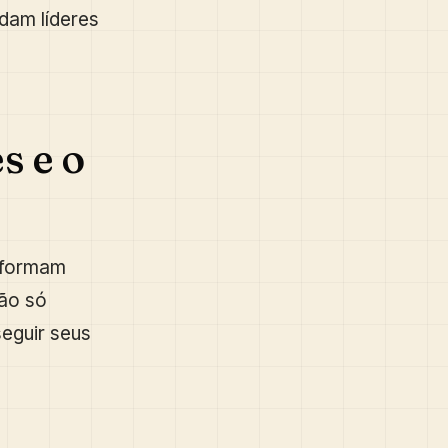
dam líderes
s e o
sformam
ão só
eguir seus