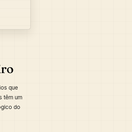
iro
ios que
is têm um
ógico do