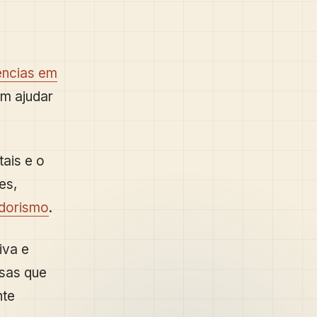
ências em
em ajudar
tais e o
es,
dorismo
.
iva e
esas que
nte