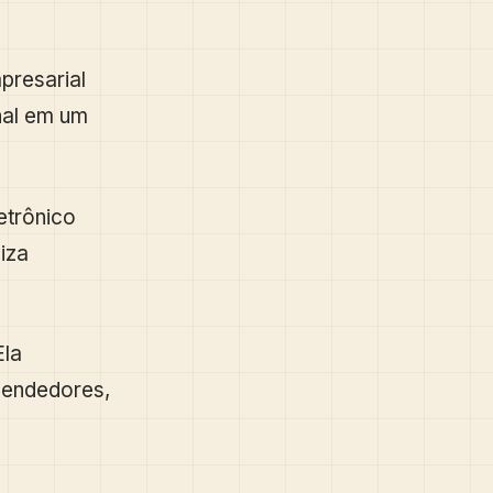
presarial
nal em um
etrônico
iza
Ela
eendedores,