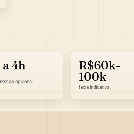
 a 4h
R$60k-
100k
rkshop opcional
faixa indicativa