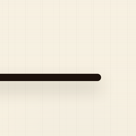
STRA · INOVAÇÃO · EXECUÇÃO