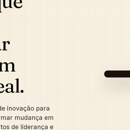
que
r
em
PALE
al.
de inovação para
ormar mudança em
os de liderança e