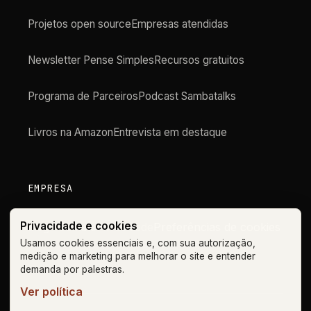
Projetos open source
Empresas atendidas
Newsletter Pense Simples
Recursos gratuitos
Programa de Parceiros
Podcast Sambatalks
Livros na Amazon
Entrevista em destaque
EMPRESA
Privacidade e cookies
Preferências de cookies
Blog
Contato
Privacidade
Usamos cookies essenciais e, com sua autorização,
medição e marketing para melhorar o site e entender
demanda por palestras.
Ver política