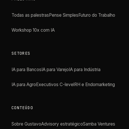
Todas as palestras
Pense Simples
Futuro do Trabalho
Workshop 10x com IA
SETORES
IA para Bancos
IA para Varejo
IA para Indústria
IA para Agro
Executivos C-level
RH e Endomarketing
CONTEÚDO
Sobre Gustavo
Advisory estratégico
Samba Ventures