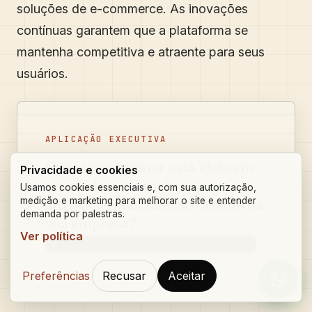
soluções de e-commerce. As inovações
contínuas garantem que a plataforma se
mantenha competitiva e atraente para seus
usuários.
APLICAÇÃO EXECUTIVA
Quer transformar esta ideia em
Privacidade e cookies
uma palestra, workshop ou
Usamos cookies essenciais e, com sua autorização,
medição e marketing para melhorar o site e entender
advisory conectado ao desafio da
demanda por palestras.
sua empresa?
Ver política
Conversar sobre o resultado esperado
Preferências
Recusar
Aceitar
Orçam