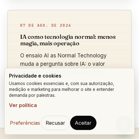
07 DE AGO. DE 2026
IA como tecnologia normal: menos
magia, mais operação
O ensaio AI as Normal Technology
muda a pergunta sobre IA: o valor
aparece quando capacidade vira
Privacidade e cookies
processo, adoção e resultado medido.
Usamos cookies essenciais e, com sua autorização,
medição e marketing para melhorar o site e entender
LER ARTIGO
demanda por palestras.
Ver política
Preferências
Recusar
Aceitar
Orçam