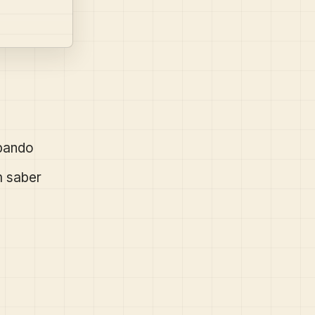
bando
m saber