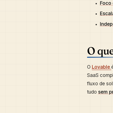
Foco 
Escal
Indep
O que
O
Lovable
SaaS compl
fluxo de so
tudo
sem p