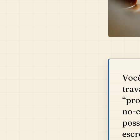
Você
trav
“pro
no-c
poss
escr