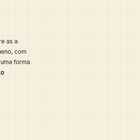
e as a
ueno, com
É uma forma
co