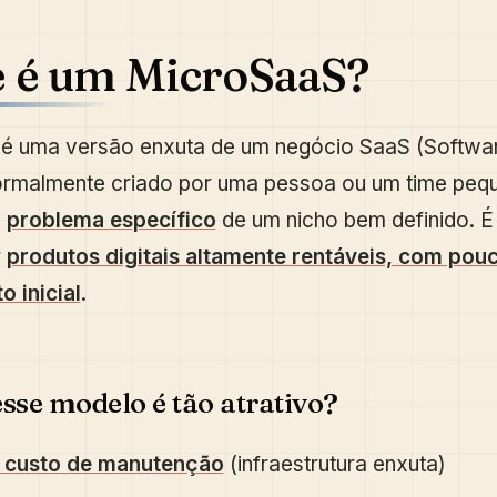
e é um MicroSaaS?
é uma versão enxuta de um negócio SaaS (Softwar
normalmente criado por uma pessoa ou um time peq
m
problema específico
de um nicho bem definido. 
r
produtos digitais altamente rentáveis, com pou
o inicial
.
esse modelo é tão atrativo?
 custo de manutenção
(infraestrutura enxuta)