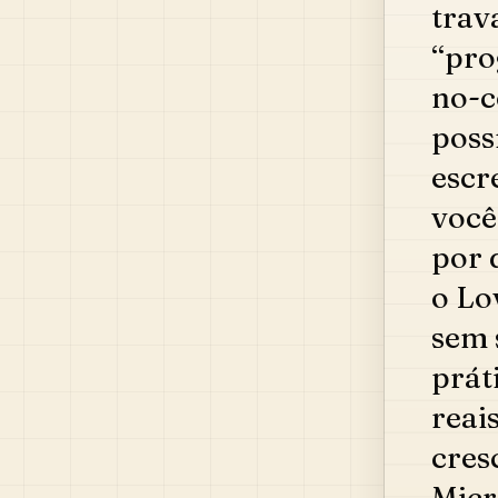
trav
“pro
no-c
poss
escr
você
por 
o Lo
sem 
prát
reai
cres
Micr