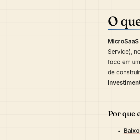
O qu
MicroSaaS
Service), 
foco em u
de construi
investiment
Por que 
Baixo