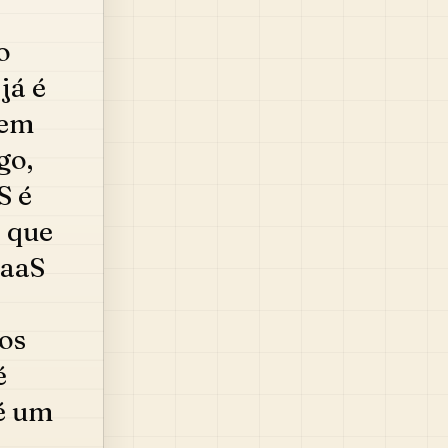
o
já é
sem
go,
S é
 que
SaaS
sos
é
 é um