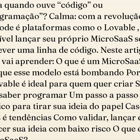
a quando ouve “código” ou
gramação”? Calma: com a revoluçã
ode é plataformas como o Lovable , 
ível lançar seu próprio MicroSaaS 
ever uma linha de código. Neste arti
 vai aprender: O que é um MicroSaa
que esse modelo está bombando Por
vable é ideal para quem quer criar 
saber programar Um passo a passo
ico para tirar sua ideia do papel Ca
s é tendências Como validar, lançar 
cer sua ideia com baixo risco O que
oSaaS?