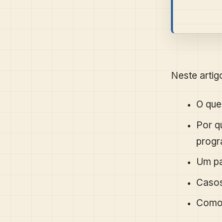
Neste artig
O que
Por q
progr
Um pa
Casos
Como 