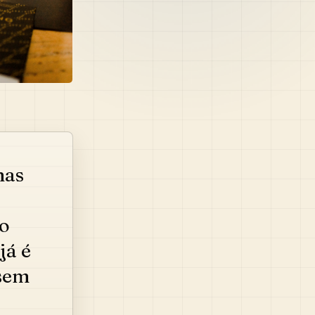
mas
o
 já é
sem