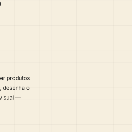
)
der produtos
, desenha o
visual —