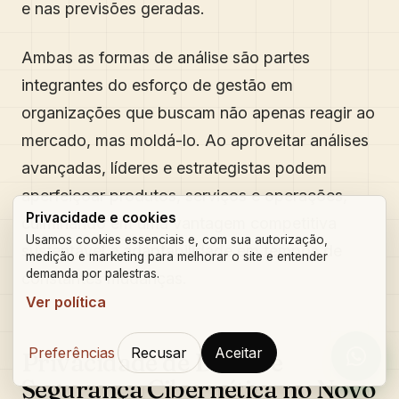
e nas previsões geradas.
Ambas as formas de análise são partes
integrantes do esforço de gestão em
organizações que buscam não apenas reagir ao
mercado, mas moldá-lo. Ao aproveitar análises
avançadas, líderes e estrategistas podem
aperfeiçoar produtos, serviços e operações,
Privacidade e cookies
culminando em uma vantagem competitiva
Usamos cookies essenciais e, com sua autorização,
sustentável e adaptabilidade em tempos de
medição e marketing para melhorar o site e entender
demanda por palestras.
constantes mudanças.
Ver política
Preferências
Recusar
Aceitar
Privacidade de Dados e
Orçam
Segurança Cibernética no Novo