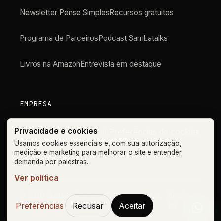
Newsletter Pense Simples
Recursos gratuitos
Programa de Parceiros
Podcast Sambatalks
Livros na Amazon
Entrevista em destaque
EMPRESA
Privacidade e cookies
Preferências de cookies
Blog
Contato
Privacidade
Usamos cookies essenciais e, com sua autorização,
medição e marketing para melhorar o site e entender
demanda por palestras.
Ver política
©
2026
Gustavo Caetano. Todos os direitos
Brasil · pt-
Preferências
Recusar
Aceitar
reservados.
BR
Orçam