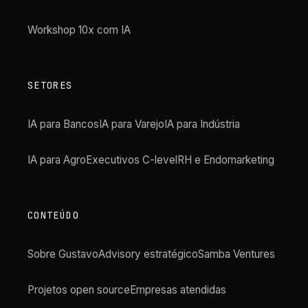
Workshop 10x com IA
SETORES
IA para Bancos
IA para Varejo
IA para Indústria
IA para Agro
Executivos C-level
RH e Endomarketing
CONTEÚDO
Sobre Gustavo
Advisory estratégico
Samba Ventures
Projetos open source
Empresas atendidas